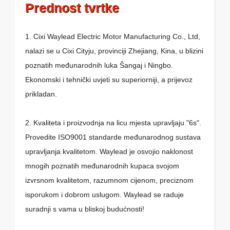
Prednost tvrtke
1. Cixi Waylead Electric Motor Manufacturing Co., Ltd,
nalazi se u Cixi Cityju, provinciji Zhejiang, Kina, u blizini
poznatih međunarodnih luka Šangaj i Ningbo.
Ekonomski i tehnički uvjeti su superiorniji, a prijevoz
prikladan.
2. Kvaliteta i proizvodnja na licu mjesta upravljaju "6s".
Provedite ISO9001 standarde međunarodnog sustava
upravljanja kvalitetom. Waylead je osvojio naklonost
mnogih poznatih međunarodnih kupaca svojom
izvrsnom kvalitetom, razumnom cijenom, preciznom
isporukom i dobrom uslugom. Waylead se raduje
suradnji s vama u bliskoj budućnosti!