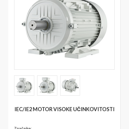
IEC/IE2 MOTOR VISOKE UČINKOVITOSTI
Značajke: