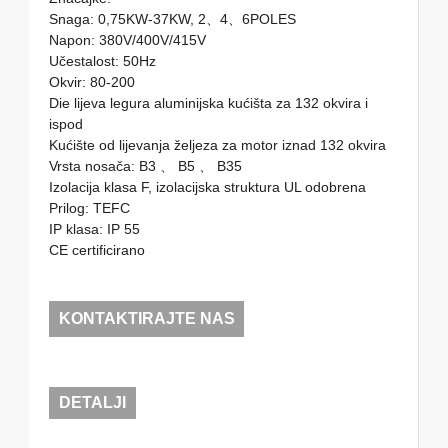
Snaga: 0,75KW-37KW, 2、4、6POLES
Napon: 380V/400V/415V
Učestalost: 50Hz
Okvir: 80-200
Die lijeva legura aluminijska kućišta za 132 okvira i
ispod
Kućište od lijevanja željeza za motor iznad 132 okvira
Vrsta nosača: B3 、 B5 、 B35
Izolacija klasa F, izolacijska struktura UL odobrena
Prilog: TEFC
IP klasa: IP 55
CE certificirano
KONTAKTIRAJTE NAS
DETALJI