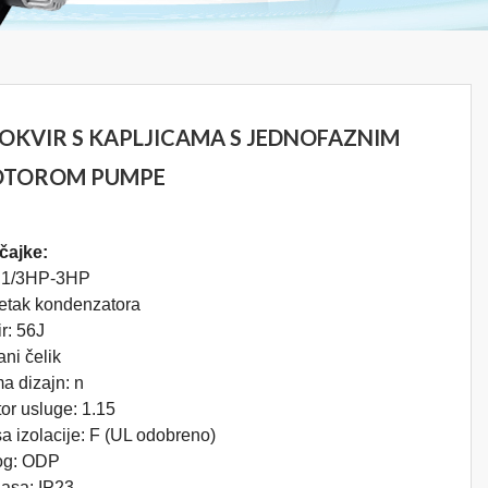
 OKVIR S KAPLJICAMA S JEDNOFAZNIM
TOROM PUMPE
čajke:
 1/3HP-3HP
etak kondenzatora
r: 56J
ani čelik
a dizajn: n
or usluge: 1.15
a izolacije: F (UL odobreno)
log: ODP
lasa: IP23