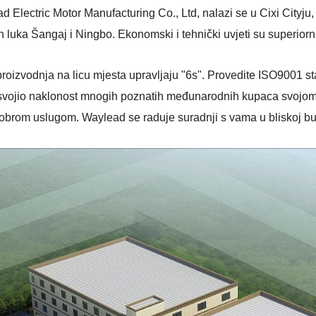
d Electric Motor Manufacturing Co., Ltd, nalazi se u Cixi Cityju, 
luka Šangaj i Ningbo. Ekonomski i tehnički uvjeti su superiornij
i proizvodnja na licu mjesta upravljaju "6s". Provedite ISO9001
svojio naklonost mnogih poznatih međunarodnih kupaca svojom
obrom uslugom. Waylead se raduje suradnji s vama u bliskoj bu