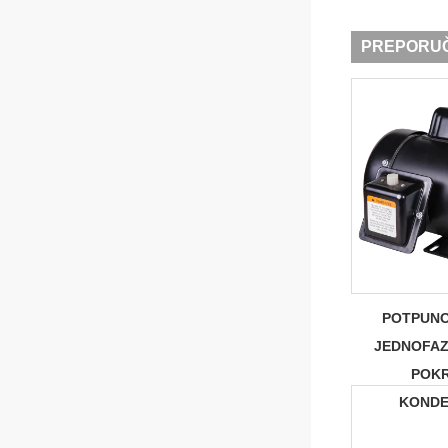
PREPORUČ
POTPUNO
JEDNOFAZ
POK
KOND