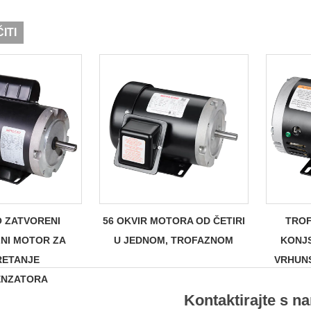
ITI
 ZATVORENI
56 OKVIR MOTORA OD ČETIRI
TROF
NI MOTOR ZA
U JEDNOM, TROFAZNOM
KONJ
RETANJE
VRHUNS
ENZATORA
Kontaktirajte s n