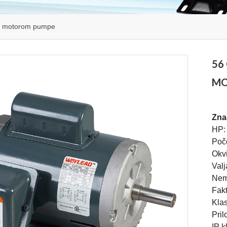
im motorom pumpe
56
MO
Zna
HP:
Poč
Okvi
Valj
Nem
Fakt
Klas
Pri
IP k