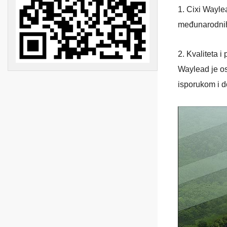
1. Cixi Waylea
međunarodnih 
2. Kvaliteta 
Waylead je o
isporukom i d