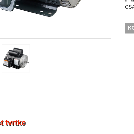
CSA
K
t tvrtke