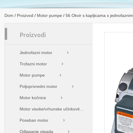
Dom
/
Proizvod
/
Motor pumpe
/
56 Okvir s kapljicama s jednofazn
Proizvodi
Jednofazni motor
Trofazni motor
Motor pumpe
Poljoprivredni motor
Motor kočnice
Motor visoke/vrhunske učinkovitosti
Poseban motor
Odlaganje otpada