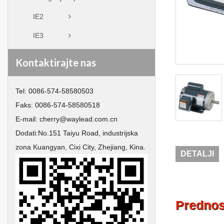
IE2
IE3
Kontaktirajte nas
Tel:
0086-574-58580503
Faks:
0086-574-58580518
E-mail:
cherry@waylead.com.cn
Dodati:
No.151 Taiyu Road, industrijska
zona Kuangyan, Cixi City, Zhejiang, Kina.
DETALJI
Prednos