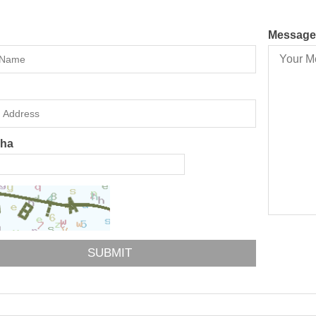
Message
cha