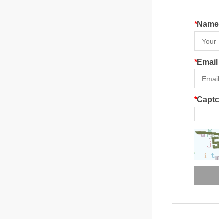
*
Name
*
Email
*
Capt