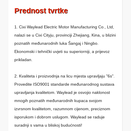
Prednost tvrtke
1. Cixi Waylead Electric Motor Manufacturing Co., Ltd,
nalazi se u Cixi Cityju, provinciji Zhejiang, Kina, u blizini
poznatih međunarodnih luka Šangaj i Ningbo.
Ekonomski i tehnički uvjeti su superiorniji, a prijevoz
prikladan.
2. Kvaliteta i proizvodnja na licu mjesta upravljaju "6s".
Provedite ISO9001 standarde međunarodnog sustava
upravljanja kvalitetom. Waylead je osvojio naklonost
mnogih poznatih međunarodnih kupaca svojom
izvrsnom kvalitetom, razumnom cijenom, preciznom
isporukom i dobrom uslugom. Waylead se raduje
suradnji s vama u bliskoj budućnosti!