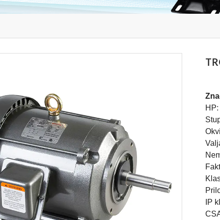
TR
Zna
HP:
Stup
Okv
Valj
Nem
Fakt
Klas
Pri
IP k
CSA 