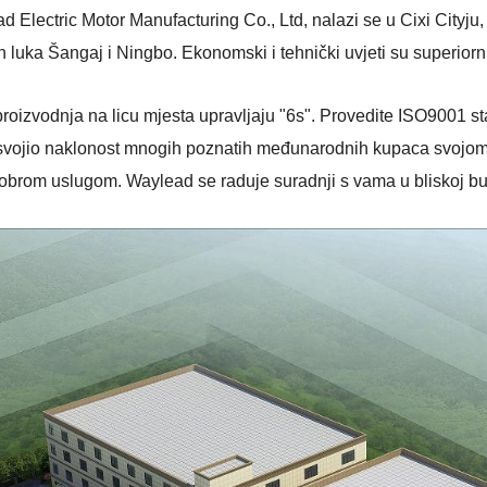
d Electric Motor Manufacturing Co., Ltd, nalazi se u Cixi Cityju, 
luka Šangaj i Ningbo. Ekonomski i tehnički uvjeti su superiornij
i proizvodnja na licu mjesta upravljaju "6s". Provedite ISO9001
svojio naklonost mnogih poznatih međunarodnih kupaca svojom
obrom uslugom. Waylead se raduje suradnji s vama u bliskoj bu