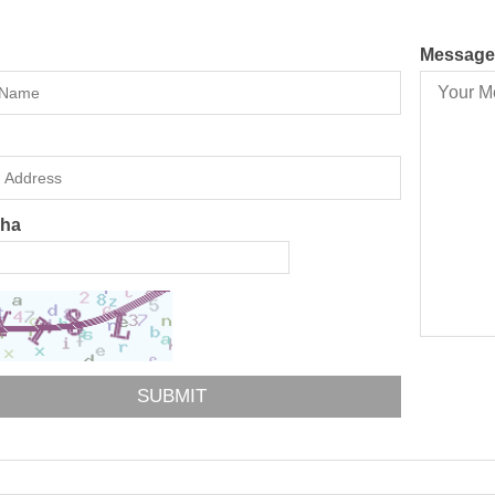
Message
cha