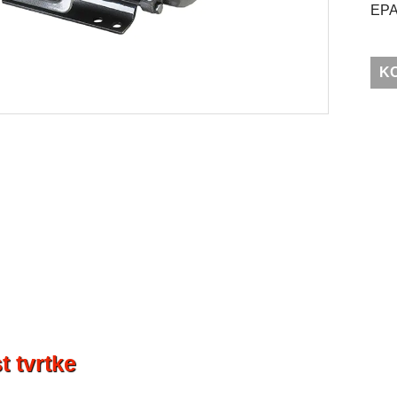
EPAC
K
t tvrtke