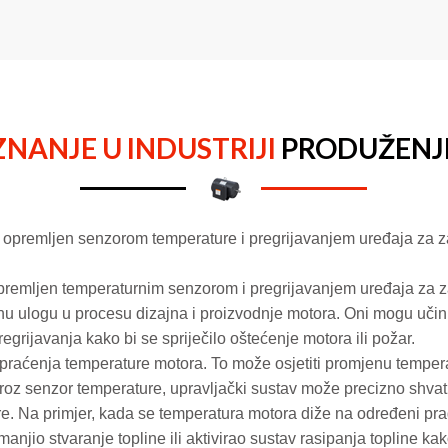
ZNANJE U INDUSTRIJI
PRODUŽENJ
u opremljen senzorom temperature i pregrijavanjem uređaja za z
premljen temperaturnim senzorom i pregrijavanjem uređaja za zaš
alnu ulogu u procesu dizajna i proizvodnje motora. Oni mogu učin
grijavanja kako bi se spriječilo oštećenje motora ili požar.
praćenja temperature motora. To može osjetiti promjenu temper
Kroz senzor temperature, upravljački sustav može precizno shvatiti
re. Na primjer, kada se temperatura motora diže na određeni pr
anjio stvaranje topline ili aktivirao sustav rasipanja topline k