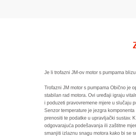
Je li trofazni JM-ov motor s pumpama bliz
Trofazni JM motor s pumpama
Obično je o
stabilan rad motora. Ovi uređaji igraju vit
i poduzeti pravovremene mjere u slučaju pre
Senzor temperature je jezgra komponenta 
prenositi te podatke u upravljački sustav. 
odgovarajuća podešavanja ili zaštitne mje
smanjiti izlaznu snagu motora kako bi se sm