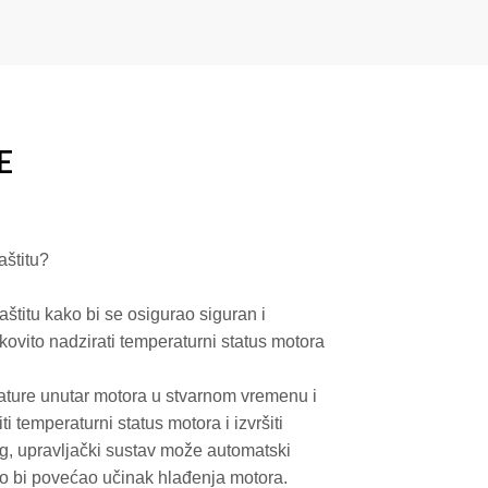
E
aštitu?
titu kako bi se osigurao siguran i
kovito nadzirati temperaturni status motora
ature unutar motora u stvarnom vremenu i
 temperaturni status motora i izvršiti
ag, upravljački sustav može automatski
ako bi povećao učinak hlađenja motora.