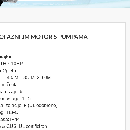
OFAZNI JM MOTOR S PUMPAMA
čajke:
 1HP-10HP
: 2p, 4p
ir: 140JM, 180JM, 210JM
ani čelik
a dizajn: b
or usluge: 1.15
a izolacije: F (UL odobreno)
log: TEFC
lasa: IP44
& CUS, UL certificiran