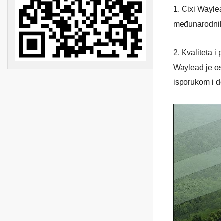
1. Cixi Waylea
međunarodnih 
2. Kvaliteta 
Waylead je o
isporukom i d