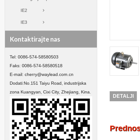
IE2
IE3
Kontaktirajte nas
Tel:
0086-574-58580503
Faks:
0086-574-58580518
E-mail:
cherry@waylead.com.cn
Dodati:
No.151 Taiyu Road, industrijska
zona Kuangyan, Cixi City, Zhejiang, Kina.
DETALJI
Prednos