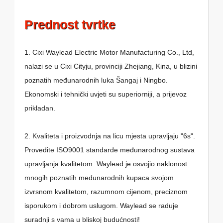
Prednost tvrtke
1. Cixi Waylead Electric Motor Manufacturing Co., Ltd,
nalazi se u Cixi Cityju, provinciji Zhejiang, Kina, u blizini
poznatih međunarodnih luka Šangaj i Ningbo.
Ekonomski i tehnički uvjeti su superiorniji, a prijevoz
prikladan.
2. Kvaliteta i proizvodnja na licu mjesta upravljaju "6s".
Provedite ISO9001 standarde međunarodnog sustava
upravljanja kvalitetom. Waylead je osvojio naklonost
mnogih poznatih međunarodnih kupaca svojom
izvrsnom kvalitetom, razumnom cijenom, preciznom
isporukom i dobrom uslugom. Waylead se raduje
suradnji s vama u bliskoj budućnosti!