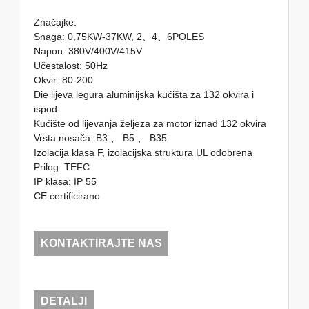
Značajke:
Snaga: 0,75KW-37KW, 2、4、6POLES
Napon: 380V/400V/415V
Učestalost: 50Hz
Okvir: 80-200
Die lijeva legura aluminijska kućišta za 132 okvira i
ispod
Kućište od lijevanja željeza za motor iznad 132 okvira
Vrsta nosača: B3 、 B5 、 B35
Izolacija klasa F, izolacijska struktura UL odobrena
Prilog: TEFC
IP klasa: IP 55
CE certificirano
KONTAKTIRAJTE NAS
DETALJI